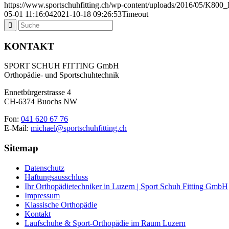
https://www.sportschuhfitting.ch/wp-content/uploads/2016/05/K8
05-01 11:16:04
2021-10-18 09:26:53
Timeout
KONTAKT
SPORT SCHUH FITTING GmbH
Orthopädie- und Sportschuhtechnik
Ennetbürgerstrasse 4
CH-6374 Buochs NW
Fon:
041 620 67 76
E-Mail:
michael@sportschuhfitting.ch
Sitemap
Datenschutz
Haftungsausschluss
Ihr Orthopädietechniker in Luzern | Sport Schuh Fitting GmbH
Impressum
Klassische Orthopädie
Kontakt
Laufschuhe & Sport-Orthopädie im Raum Luzern