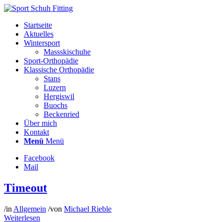
Startseite
Aktuelles
Wintersport
Massskischuhe
Sport-Orthopädie
Klassische Orthopädie
Stans
Luzern
Hergiswil
Buochs
Beckenried
Über mich
Kontakt
Menü
Menü
Facebook
Mail
Timeout
/
in
Allgemein
/
von
Michael Rieble
Weiterlesen