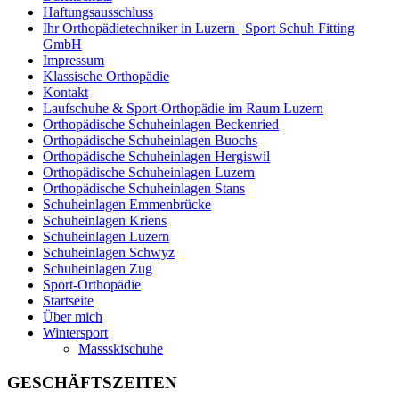
Haftungsausschluss
Ihr Orthopädietechniker in Luzern | Sport Schuh Fitting
GmbH
Impressum
Klassische Orthopädie
Kontakt
Laufschuhe & Sport-Orthopädie im Raum Luzern
Orthopädische Schuheinlagen Beckenried
Orthopädische Schuheinlagen Buochs
Orthopädische Schuheinlagen Hergiswil
Orthopädische Schuheinlagen Luzern
Orthopädische Schuheinlagen Stans
Schuheinlagen Emmenbrücke
Schuheinlagen Kriens
Schuheinlagen Luzern
Schuheinlagen Schwyz
Schuheinlagen Zug
Sport-Orthopädie
Startseite
Über mich
Wintersport
Massskischuhe
GESCHÄFTSZEITEN