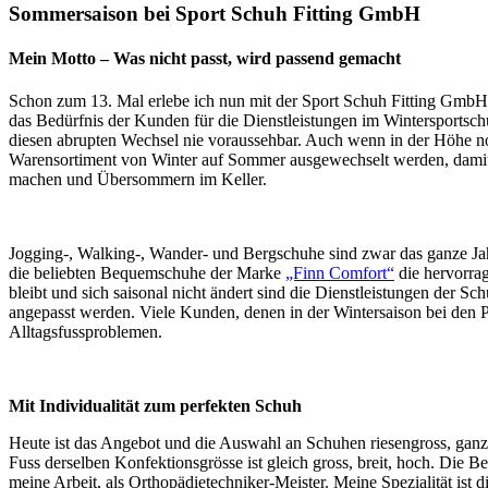
Sommersaison bei Sport Schuh Fitting GmbH
Mein Motto – Was nicht passt, wird passend gemacht
Schon zum 13. Mal erlebe ich nun mit der Sport Schuh Fitting GmbH
das Bedürfnis der Kunden für die Dienstleistungen im Wintersportschu
diesen abrupten Wechsel nie voraussehbar. Auch wenn in der Höhe noc
Warensortiment von Winter auf Sommer ausgewechselt werden, dami
machen und Übersommern im Keller.
Jogging-, Walking-, Wander- und Bergschuhe sind zwar das ganze Jah
die beliebten Bequemschuhe der Marke
„Finn Comfort“
die hervorrag
bleibt und sich saisonal nicht ändert sind die Dienstleistungen der 
angepasst werden. Viele Kunden, denen in der Wintersaison bei den P
Alltagsfussproblemen.
Mit Individualität zum perfekten Schuh
Heute ist das Angebot und die Auswahl an Schuhen riesengross, ganz e
Fuss derselben Konfektionsgrösse ist gleich gross, breit, hoch. Die B
meine Arbeit, als Orthopädietechniker-Meister. Meine Spezialität ist