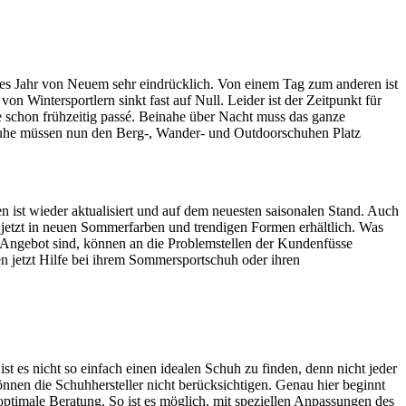
es Jahr von Neuem sehr eindrücklich. Von einem Tag zum anderen ist
 Wintersportlern sinkt fast auf Null. Leider ist der Zeitpunkt für
e schon frühzeitig passé. Beinahe über Nacht muss das ganze
uhe müssen nun den Berg-, Wander- und Outdoorschuhen Platz
ist wieder aktualisiert und auf dem neuesten saisonalen Stand. Auch
 jetzt in neuen Sommerfarben und trendigen Formen erhältlich. Was
im Angebot sind, können an die Problemstellen der Kundenfüsse
n jetzt Hilfe bei ihrem Sommersportschuh oder ihren
t es nicht so einfach einen idealen Schuh zu finden, denn nicht jeder
önnen die Schuhhersteller nicht berücksichtigen. Genau hier beginnt
optimale Beratung. So ist es möglich, mit speziellen Anpassungen des