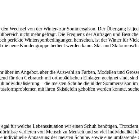
 den Wechsel von der Winter- zur Sommersaison. Der Übergang ist jed
hbereich nicht mehr gefragt. Die Frequenz der Anfragen und Besuche von
h perfekte Wintersportbedingungen herrschen, ist der Winter für Viel
t die neue Kundengruppe bedient werden kann. Ski- und Skitourensch
r über im Angebot, aber die Auswahl an Farben, Modellen und Grössen 
end für den Gebrauch mit orthopädischen Einlagen geeignet sind, sind
Schuhindividualisierung – die meisten Schuhe die in der Sommersaison 
assformproblemen mit ihren Skistiefeln geholfen werden konnte, suche
gal für welche Lebenssituation wir einen Schuh benötigen. Trotzdem is
edürfnisse variieren von Mensch zu Mensch und so viel Individualität k
 die individuelle Anpassung der meisten Schuhe, sowie eine umfassende 