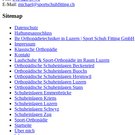
E-Mail:
michael@sportschuhfitting.ch
Sitemap
Datenschutz
Haftungsausschluss
Ihr Orthopädietechniker in Luzern | Sport Schuh Fitting GmbH
Impressum
Klassische Orthopädie
Kontakt
Laufschuhe & Sport-Orthopädie im Raum Luzern
Orthopädische Schuheinlagen Beckenried
Orthopädische Schuheinlagen Buochs
Orthopädische Schuheinlagen Hergiswil
Orthopädische Schuheinlagen Luzern
Orthopädische Schuheinlagen Stans
Schuheinlagen Emmenbrücke
Schuheinlagen Kriens
Schuheinlagen Luzern
Schuheinlagen Schwyz
Schuheinlagen Zug
Sport-Orthopädie
Startseite
Über mich