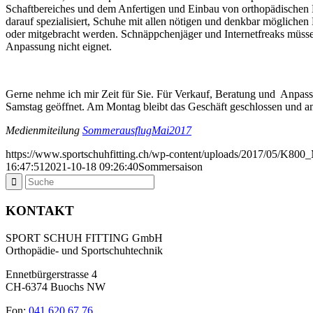
Schaftbereiches und dem Anfertigen und Einbau von orthopädischen 
darauf spezialisiert, Schuhe mit allen nötigen und denkbar mögliche
oder mitgebracht werden. Schnäppchenjäger und Internetfreaks müssen
Anpassung nicht eignet.
Gerne nehme ich mir Zeit für Sie. Für Verkauf, Beratung und Anpass
Samstag geöffnet. Am Montag bleibt das Geschäft geschlossen und am
Medienmiteilung
SommerausflugMai2017
https://www.sportschuhfitting.ch/wp-content/uploads/2017/05/K800_
16:47:51
2021-10-18 09:26:40
Sommersaison
KONTAKT
SPORT SCHUH FITTING GmbH
Orthopädie- und Sportschuhtechnik
Ennetbürgerstrasse 4
CH-6374 Buochs NW
Fon:
041 620 67 76