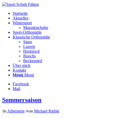
Startseite
Aktuelles
Wintersport
Massskischuhe
Sport-Orthopädie
Klassische Orthopädie
Stans
Luzern
Hergiswil
Buochs
Beckenried
Über mich
Kontakt
Menü
Menü
Facebook
Mail
Sommersaison
/
in
Allgemein
/
von
Michael Rieble